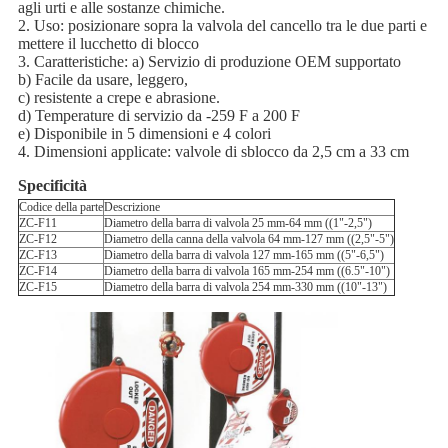
agli urti e alle sostanze chimiche.
2. Uso: posizionare sopra la valvola del cancello tra le due parti e
mettere il lucchetto di blocco
3. Caratteristiche: a) Servizio di produzione OEM supportato
b) Facile da usare, leggero,
c) resistente a crepe e abrasione.
d) Temperature di servizio da -259 F a 200 F
e) Disponibile in 5 dimensioni e 4 colori
4. Dimensioni applicate: valvole di sblocco da 2,5 cm a 33 cm
Specificità
Codice della parte
Descrizione
ZC-F11
Diametro della barra di valvola 25 mm-64 mm ((1"-2,5")
ZC-F12
Diametro della canna della valvola 64 mm-127 mm ((2,5"-5")
ZC-F13
Diametro della barra di valvola 127 mm-165 mm ((5"-6,5")
ZC-F14
Diametro della barra di valvola 165 mm-254 mm ((6.5"-10")
ZC-F15
Diametro della barra di valvola 254 mm-330 mm ((10"-13")