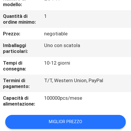
CONTROLLO
modello:
DI
Quantità di
1
ordine minimo:
QUALITÀ
Prezzo:
negotiable
CONTATTICI
Imballaggi
Uno con scatola
particolari:
RICHIEDA
Tempi di
10-12 giorni
consegna:
UNA
CITAZIONE
Termini di
T/T, Western Union, PayPal
pagamento:
Capacità di
100000pcs/mese
MAPPA
alimentazione:
DEL
SITO
MIGLIOR PREZZO