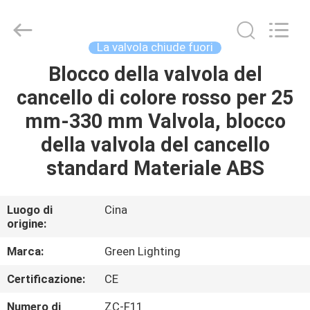
LIGHTING
TECHNOLOGY
CO.,LTD.
All
Rights
La valvola chiude fuori
Reserved.
Developed
Blocco della valvola del
CASA
by
ECER
cancello di colore rosso per 25
PRODOTTI
mm-330 mm Valvola, blocco
della valvola del cancello
CIRCA
standard Materiale ABS
NOI
Luogo di
Cina
origine:
GIRO
DELLA
Marca:
Green Lighting
FABBRICA
Certificazione:
CE
Numero di
ZC-F11