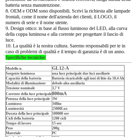
batteria senza manutenzione.
8. OEM e ODM sono disponibili. Scrivi la richiesta alle lampade
frontali, come il nome dell'azienda dei clienti, il LOGO, il
numero di serie e il nome utente.
9. Design ottico: in base al flusso luminoso del LED, alla curva
della coppa luminosa e alla corrente per progettare il fascio di
luce.
10. La qualità è la nostra cultura. Saremo responsabili per te in
caso di problemi di qualità e il tempo di garanzia è di un anno.
Specifiche tecniche:
GL12-A
Modello n.
Sorgente luminosa
una luce principale due luci ausiliarie
Capacità della batteria
Batteria ricaricabile agli ioni di litio da 10,4 Ah
Modalità di illuminazione
debole-alta-ausiliaria
Tensione nominale
3,7 V
800mA
Corrente della luce principale
Potenza della luce principale
3W
Luminoso
348lm
Luminosità
25000Lux
Durata della luce principale
100000 ore
Cicli della batteria
1200 cicli
Tempo di lavoro
15 ore
Peso
200g
Materiale
PC