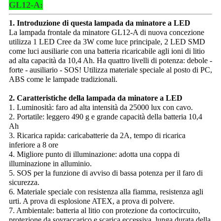
GL12-A:
1. Introduzione di questa lampada da minatore a LED
La lampada frontale da minatore GL12-A di nuova concezione
utilizza 1 LED Cree da 3W come luce principale, 2 LED SMD
come luci ausiliarie con una batteria ricaricabile agli ioni di litio
ad alta capacità da 10,4 Ah. Ha quattro livelli di potenza: debole -
forte - ausiliario - SOS! Utilizza materiale speciale al posto di PC,
ABS come le lampade tradizionali.
2. Caratteristiche della lampada da minatore a LED
1. Luminosità: faro ad alta intensità da 25000 lux con cavo.
2. Portatile: leggero 490 g e grande capacità della batteria 10,4
Ah
3. Ricarica rapida: caricabatterie da 2A, tempo di ricarica
inferiore a 8 ore
4. Migliore punto di illuminazione: adotta una coppa di
illuminazione in alluminio.
5. SOS per la funzione di avviso di bassa potenza per il faro di
sicurezza.
6. Materiale speciale con resistenza alla fiamma, resistenza agli
urti. A prova di esplosione ATEX, a prova di polvere.
7. Ambientale: batteria al litio con protezione da cortocircuito,
protezione da sovraccarico e scarica eccessiva, lunga durata della