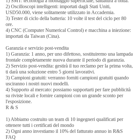
1) SMT: tecnologia a montaggio superficiale, saldatura a onda.
2) Oscilloscopi intelligenti: importati dagli Stati Uniti,
USD50.000, viene solitamente utilizzato in Accademia.
3) Tester di ciclo della batteria: 10 volte il test del ciclo per 80
ore.
4) CNC (Computer Numerical Control) e macchina a iniezione:
importati da Taiwan (Cina).
Garanzia e servizio post-vendita
1) Garanzia: 1 anno, per uno difettoso, sostituiremo una lampada
frontale completamente nuova durante il periodo di garanzia.
2) Servizio post-vendita: gestirà il tuo reclamo per la prima volta,
ti darà una soluzione entro 5 giorni lavorativi.
3) Campioni gratuiti: verranno forniti campioni gratuiti quando
usciranno i nostri nuovi modelli.
4) Supporto al mercato: possiamo supportarti per fare pubblicità
su riviste locali e fornire campioni con un grande sconto per
l'esposizione.
R & S
1) Abbiamo costruito un team di 10 ingegneri qualificati per
ottenere tutti i certificati del mondo
2) Ogni anno investiamo il 10% del fatturato annuo in R&S
FAQ