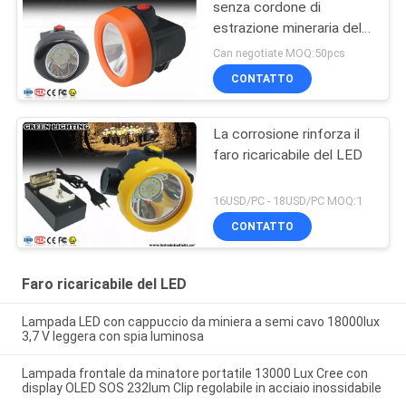
senza cordone di
estrazione mineraria del
LED
Can negotiate MOQ:50pcs
CONTATTO
La corrosione rinforza il
faro ricaricabile del LED
16USD/PC - 18USD/PC MOQ:1
CONTATTO
Faro ricaricabile del LED
Lampada LED con cappuccio da miniera a semi cavo 18000lux
3,7 V leggera con spia luminosa
Lampada frontale da minatore portatile 13000 Lux Cree con
display OLED SOS 232lum Clip regolabile in acciaio inossidabile