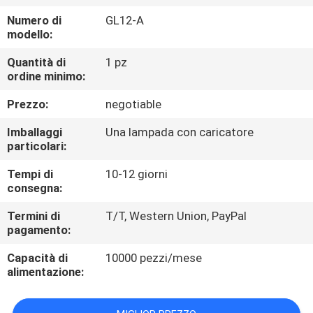
CONTROLLO
Numero di
GL12-A
DI
modello:
QUALITÀ
Quantità di
1 pz
ordine minimo:
CONTATTICI
Prezzo:
negotiable
Imballaggi
Una lampada con caricatore
RICHIEDA
particolari:
UNA
Tempi di
10-12 giorni
consegna:
CITAZIONE
Termini di
T/T, Western Union, PayPal
pagamento:
MAPPA
Capacità di
10000 pezzi/mese
DEL
alimentazione:
SITO