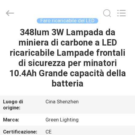
LIGHTING
TECHNOLOGY
CO.,LTD.
All
Rights
Faro ricaricabile del LED
Reserved.
Developed
by
348lum 3W Lampada da
CASA
ECER
miniera di carbone a LED
PRODOTTI
ricaricabile Lampade frontali
di sicurezza per minatori
CIRCA
10.4Ah Grande capacità della
NOI
batteria
GIRO
Luogo di
Cina Shenzhen
origine:
DELLA
FABBRICA
Marca:
Green Lighting
Certificazione:
CE