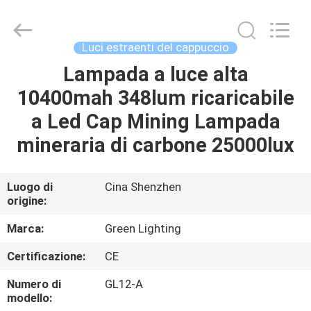
LIGHTING
TECHNOLOGY
CO.,LTD.
All
Rights
Luci estraenti del cappuccio
Reserved.
Developed
Lampada a luce alta
CASA
by
ECER
10400mah 348lum ricaricabile
PRODOTTI
a Led Cap Mining Lampada
mineraria di carbone 25000lux
CIRCA
NOI
Luogo di
Cina Shenzhen
origine:
GIRO
Marca:
Green Lighting
DELLA
Certificazione:
CE
FABBRICA
Numero di
GL12-A
modello: