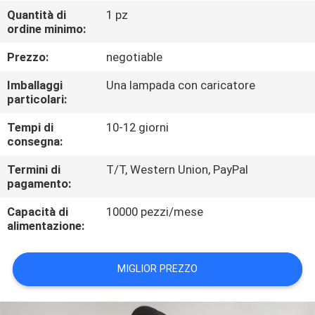
CONTROLLO
Quantità di
1 pz
ordine minimo:
DI
QUALITÀ
Prezzo:
negotiable
Imballaggi
Una lampada con caricatore
CONTATTICI
particolari:
Tempi di
10-12 giorni
consegna:
RICHIEDA
UNA
Termini di
T/T, Western Union, PayPal
pagamento:
CITAZIONE
Capacità di
10000 pezzi/mese
alimentazione:
MAPPA
DEL
MIGLIOR PREZZO
SITO