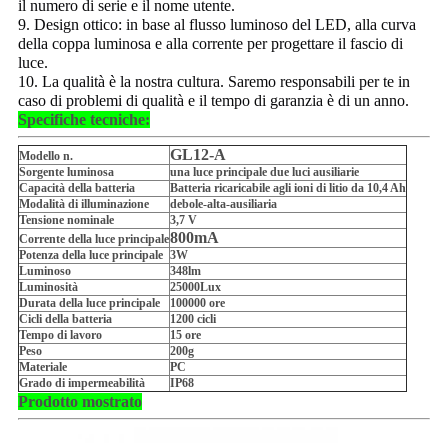
il numero di serie e il nome utente.
9. Design ottico: in base al flusso luminoso del LED, alla curva
della coppa luminosa e alla corrente per progettare il fascio di
luce.
10. La qualità è la nostra cultura. Saremo responsabili per te in
caso di problemi di qualità e il tempo di garanzia è di un anno.
Specifiche tecniche:
GL12-A
Modello n.
Sorgente luminosa
una luce principale due luci ausiliarie
Capacità della batteria
Batteria ricaricabile agli ioni di litio da 10,4 Ah
Modalità di illuminazione
debole-alta-ausiliaria
Tensione nominale
3,7 V
800mA
Corrente della luce principale
Potenza della luce principale
3W
Luminoso
348lm
Luminosità
25000Lux
Durata della luce principale
100000 ore
Cicli della batteria
1200 cicli
Tempo di lavoro
15 ore
Peso
200g
Materiale
PC
Grado di impermeabilità
IP68
Prodotto mostrato