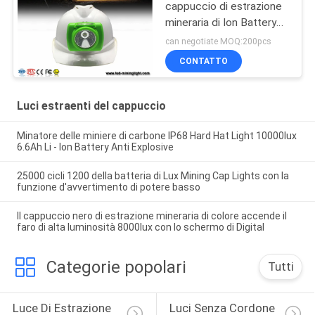
cappuccio di estrazione
mineraria di Ion Battery
LED
can negotiate MOQ:200pcs
CONTATTO
Luci estraenti del cappuccio
Minatore delle miniere di carbone IP68 Hard Hat Light 10000lux
6.6Ah Li - Ion Battery Anti Explosive
25000 cicli 1200 della batteria di Lux Mining Cap Lights con la
funzione d'avvertimento di potere basso
Il cappuccio nero di estrazione mineraria di colore accende il
faro di alta luminosità 8000lux con lo schermo di Digital
Categorie popolari
Tutti
Luce Di Estrazione 
Luci Senza Cordone 