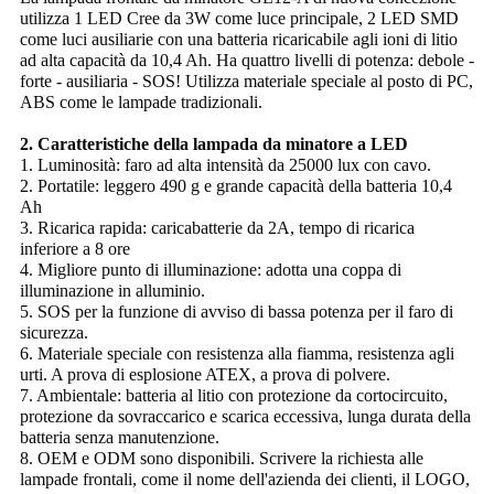
utilizza 1 LED Cree da 3W come luce principale, 2 LED SMD
come luci ausiliarie con una batteria ricaricabile agli ioni di litio
ad alta capacità da 10,4 Ah. Ha quattro livelli di potenza: debole -
forte - ausiliaria - SOS! Utilizza materiale speciale al posto di PC,
ABS come le lampade tradizionali.
2. Caratteristiche della lampada da minatore a LED
1. Luminosità: faro ad alta intensità da 25000 lux con cavo.
2. Portatile: leggero 490 g e grande capacità della batteria 10,4
Ah
3. Ricarica rapida: caricabatterie da 2A, tempo di ricarica
inferiore a 8 ore
4. Migliore punto di illuminazione: adotta una coppa di
illuminazione in alluminio.
5. SOS per la funzione di avviso di bassa potenza per il faro di
sicurezza.
6. Materiale speciale con resistenza alla fiamma, resistenza agli
urti. A prova di esplosione ATEX, a prova di polvere.
7. Ambientale: batteria al litio con protezione da cortocircuito,
protezione da sovraccarico e scarica eccessiva, lunga durata della
batteria senza manutenzione.
8. OEM e ODM sono disponibili. Scrivere la richiesta alle
lampade frontali, come il nome dell'azienda dei clienti, il LOGO,