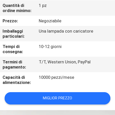
CONTROLLO
Quantità di
1 pz
ordine minimo:
DI
QUALITÀ
Prezzo:
Negoziabile
Imballaggi
Una lampada con caricatore
CONTATTICI
particolari:
Tempi di
10-12 giorni
consegna:
RICHIEDA
UNA
Termini di
T/T, Western Union, PayPal
pagamento:
CITAZIONE
Capacità di
10000 pezzi/mese
alimentazione:
MAPPA
DEL
MIGLIOR PREZZO
SITO