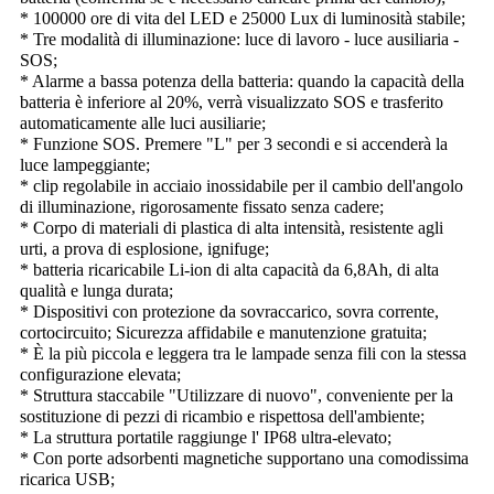
* 100000 ore di vita del LED e 25000 Lux di luminosità stabile;
* Tre modalità di illuminazione: luce di lavoro - luce ausiliaria -
SOS;
* Alarme a bassa potenza della batteria: quando la capacità della
batteria è inferiore al 20%, verrà visualizzato SOS e trasferito
automaticamente alle luci ausiliarie;
* Funzione SOS. Premere "L" per 3 secondi e si accenderà la
luce lampeggiante;
* clip regolabile in acciaio inossidabile per il cambio dell'angolo
di illuminazione, rigorosamente fissato senza cadere;
* Corpo di materiali di plastica di alta intensità, resistente agli
urti, a prova di esplosione, ignifuge;
* batteria ricaricabile Li-ion di alta capacità da 6,8Ah, di alta
qualità e lunga durata;
* Dispositivi con protezione da sovraccarico, sovra corrente,
cortocircuito; Sicurezza affidabile e manutenzione gratuita;
* È la più piccola e leggera tra le lampade senza fili con la stessa
configurazione elevata;
* Struttura staccabile "Utilizzare di nuovo", conveniente per la
sostituzione di pezzi di ricambio e rispettosa dell'ambiente;
* La struttura portatile raggiunge l' IP68 ultra-elevato;
* Con porte adsorbenti magnetiche supportano una comodissima
ricarica USB;