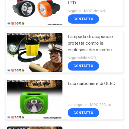
LED
Negotiate MOQ:Negozii
CONTATTO
Lampada di cappuccio
protetta contro le
esplosioni dei minatori
IP68
Negoziabile MOQ:1
CONTATTO
Luci carboniere di OLED
can negotiate MOQ:200pcs
CONTATTO