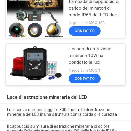
Lampada di cappuccio di
carico dei minatori di
modo IP68 del LED due
con la luce di
Negoziabile MOQ:1PC
avvertimento, 28000lux
CONTATTO
Superbright
il casco di estrazione
mineraria 10W ha
condotto le luci
Negoziabile MOQ:1
CONTATTO
Luce di estrazione mineraria del LED
Luci senza cordone leggere 8000lux tutto di estrazione
mineraria del LED in una struttura con la corda di sicurezza
Il cappuccio su misura di estrazione mineraria di colore
accende l'alloggio impermeabile del PC della batteria IP68 di