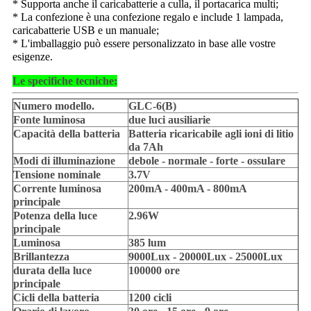
* Supporta anche il caricabatterie a culla, il portacarica multi;
* La confezione è una confezione regalo e include 1 lampada,
caricabatterie USB e un manuale;
* L'imballaggio può essere personalizzato in base alle vostre
esigenze.
Le specifiche tecniche:
Numero modello.
GLC-6(B)
Fonte luminosa
due luci ausiliarie
Capacità della batteria
Batteria ricaricabile agli ioni di litio
da 7Ah
Modi di illuminazione
debole - normale - forte - ossulare
Tensione nominale
3.7V
Corrente luminosa
200mA - 400mA - 800mA
principale
Potenza della luce
2.96W
principale
Luminosa
385 lum
Brillantezza
9000Lux - 20000Lux - 25000Lux
durata della luce
100000 ore
principale
Cicli della batteria
1200 cicli