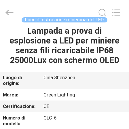
TECHNOLOGY
CO.,LTD.
All
Rights
Reserved.
Luce di estrazione mineraria del LED
Developed
by
Lampada a prova di
CASA
ECER
esplosione a LED per miniere
PRODOTTI
senza fili ricaricabile IP68
25000Lux con schermo OLED
CIRCA
NOI
Luogo di
Cina Shenzhen
origine:
GIRO
Marca:
Green Lighting
DELLA
Certificazione:
CE
FABBRICA
Numero di
GLC-6
modello: