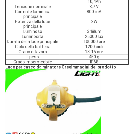
10,4Ah
Tensione nominale
3,7 V
Corrente luminosa
800 mA
principale
Potenza della luce
3W
principale
Luminoso
348lum
Luminosità
25000 lux
Durata della luce principale
100000 ore
Ciclo della batteria
1200 cicli
Orario di lavoro
13-15 ore
Il peso
450 g
Grado impermeabile
IP68
Luce per casco da minatore Cree
Immagini del prodotto