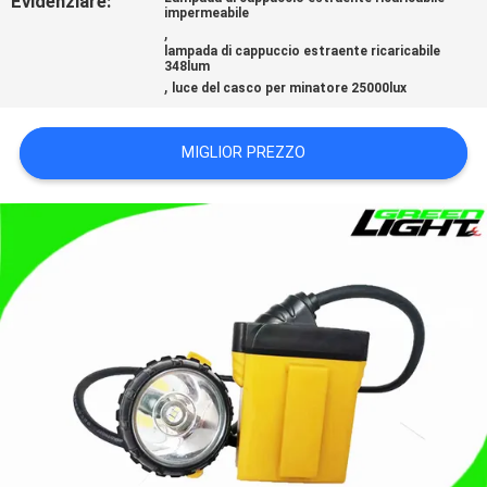
Evidenziare:
impermeabile
PRIVACY
,
lampada di cappuccio estraente ricaricabile
POLICY
348lum
,
luce del casco per minatore 25000lux
MIGLIOR PREZZO