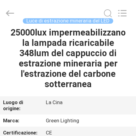
LIGHTING
TECHNOLOGY
CO.,LTD.
All
Rights
Luce di estrazione mineraria del LED
Reserved.
Developed
by
25000lux impermeabilizzano
CASA
ECER
la lampada ricaricabile
PRODOTTI
348lum del cappuccio di
estrazione mineraria per
CIRCA
l'estrazione del carbone
NOI
sotterranea
GIRO
Luogo di
La Cina
origine:
DELLA
FABBRICA
Marca:
Green Lighting
Certificazione:
CE