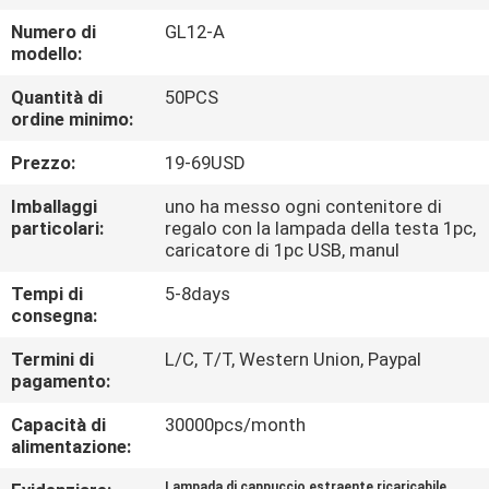
CONTROLLO
Numero di
GL12-A
DI
modello:
QUALITÀ
Quantità di
50PCS
ordine minimo:
CONTATTICI
Prezzo:
19-69USD
Imballaggi
uno ha messo ogni contenitore di
RICHIEDA
particolari:
regalo con la lampada della testa 1pc,
caricatore di 1pc USB, manul
UNA
Tempi di
5-8days
CITAZIONE
consegna:
Termini di
L/C, T/T, Western Union, Paypal
MAPPA
pagamento:
DEL
Capacità di
30000pcs/month
SITO
alimentazione:
Lampada di cappuccio estraente ricaricabile