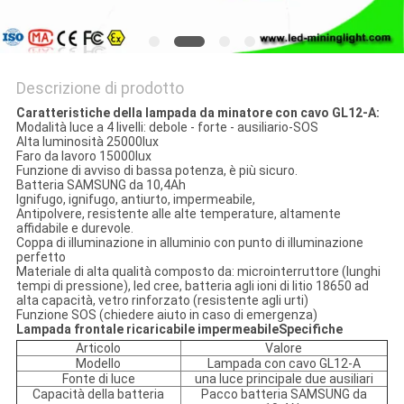
Descrizione di prodotto
Caratteristiche della lampada da minatore con cavo GL12-A:
Modalità luce a 4 livelli: debole - forte - ausiliario-SOS
Alta luminosità 25000lux
Faro da lavoro 15000lux
Funzione di avviso di bassa potenza, è più sicuro.
Batteria SAMSUNG da 10,4Ah
Ignifugo, ignifugo, antiurto, impermeabile,
Antipolvere, resistente alle alte temperature, altamente
affidabile e durevole.
Coppa di illuminazione in alluminio con punto di illuminazione
perfetto
Materiale di alta qualità composto da: microinterruttore (lunghi
tempi di pressione), led cree, batteria agli ioni di litio 18650 ad
alta capacità, vetro rinforzato (resistente agli urti)
Funzione SOS (chiedere aiuto in caso di emergenza)
Lampada frontale ricaricabile impermeabile
Specifiche
Articolo
Valore
Modello
Lampada con cavo GL12-A
Fonte di luce
una luce principale due ausiliari
Capacità della batteria
Pacco batteria SAMSUNG da