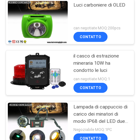
Luci carboniere di OLED
can negotiate MOQ:200pcs
CONTATTO
il casco di estrazione
mineraria 10W ha
condotto le luci
can negotiate MOQ:1
CONTATTO
Lampada di cappuccio di
carico dei minatori di
modo IP68 del LED due
con la luce di
Negoziabile MOQ:1PC
avvertimento, 28000lux
CONTATTO