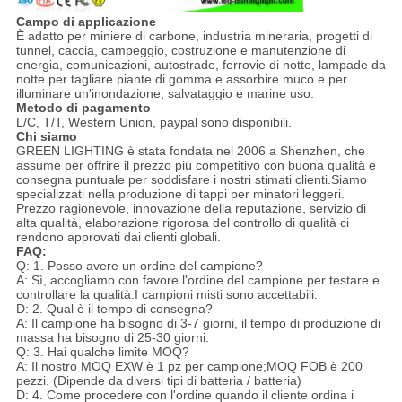
Campo di applicazione
È adatto per miniere di carbone, industria mineraria, progetti di
tunnel, caccia, campeggio, costruzione e manutenzione di
energia, comunicazioni, autostrade, ferrovie di notte, lampade da
notte per tagliare piante di gomma e assorbire muco e per
illuminare un'inondazione, salvataggio e marine uso.
Metodo di pagamento
L/C, T/T, Western Union, paypal sono disponibili.
Chi siamo
GREEN LIGHTING è stata fondata nel 2006 a Shenzhen, che
assume per offrire il prezzo più competitivo con buona qualità e
consegna puntuale per soddisfare i nostri stimati clienti.Siamo
specializzati nella produzione di tappi per minatori leggeri.
Prezzo ragionevole, innovazione della reputazione, servizio di
alta qualità, elaborazione rigorosa del controllo di qualità ci
rendono approvati dai clienti globali.
FAQ:
Q: 1. Posso avere un ordine del campione?
A: Sì, accogliamo con favore l'ordine del campione per testare e
controllare la qualità.I campioni misti sono accettabili.
D: 2. Qual è il tempo di consegna?
A: Il campione ha bisogno di 3-7 giorni, il tempo di produzione di
massa ha bisogno di 25-30 giorni.
Q: 3. Hai qualche limite MOQ?
A: Il nostro MOQ EXW è 1 pz per campione;MOQ FOB è 200
pezzi. (Dipende da diversi tipi di batteria / batteria)
D: 4. Come procedere con l'ordine quando il cliente ordina i