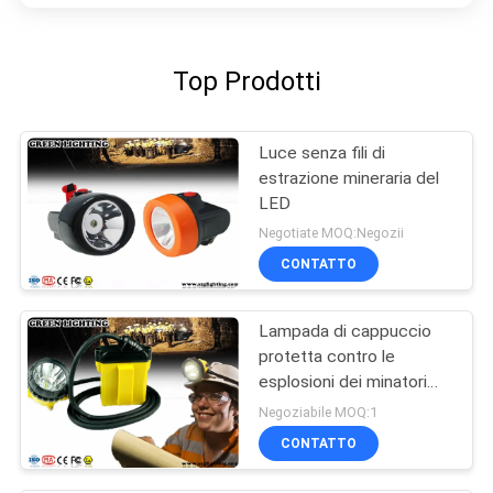
Top Prodotti
Luce senza fili di
estrazione mineraria del
LED
Negotiate MOQ:Negozii
CONTATTO
Lampada di cappuccio
protetta contro le
esplosioni dei minatori
IP68
Negoziabile MOQ:1
CONTATTO