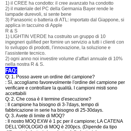
1) il CREE ha condotto: il cree avanzato ha condotto
2) il materiale del PC della Germania Bayer rende le
lampade durevoli, si sente bene
3) Panasonic o batteria di ATL: importato dal Giappone, si
applica in taccuino di Apple
R & S
1) LIGHTIN VERDE ha costruito un gruppo di 10
ingegneri qulified per fornire un servizio a tutti i clienti con
lo sviluppo di prodotti, l'innovazione, la soluzione e
l'assistente tecnico.
2) ogni anno noi investire volume d'affari annuale di 10%
nella nostra R & S.
FAQ:
Q: 1. Posso avere un ordine del campione?
: Sì, accogliamo favorevolmente l'ordine del campione per
verificare e controllare la qualità. I campioni misti sono
accettabili
Q: 2. Che cosa è il termine d'esecuzione?
: Il campione ha bisogno di 3-7days, tempo di
fabbricazione in serie ha bisogno di 25-30days.
Q: 3. Avete di limite di MOQ?
: Il nostro MOQ EXW è 1 pc per il campione; LA CATENA
DELL'OROLOGIO di MOQ è 200pcs. (Dipende da tipo