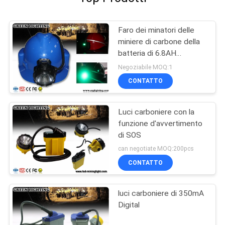
Faro dei minatori delle
miniere di carbone della
batteria di 6.8AH
Panasonic
Negoziabile MOQ:1
CONTATTO
Luci carboniere con la
funzione d'avvertimento
di SOS
can negotiate MOQ:200pcs
CONTATTO
luci carboniere di 350mA
Digital