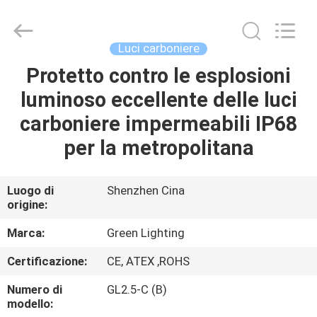
GREEN
LIGHTING
TECHNOLOGY
CO.,LTD.
All
Luci carboniere
Rights
Reserved.
Protetto contro le esplosioni
CASA
Developed
by
ECER
luminoso eccellente delle luci
PRODOTTI
carboniere impermeabili IP68
per la metropolitana
CIRCA
NOI
Luogo di
Shenzhen Cina
origine:
GIRO
Marca:
Green Lighting
DELLA
Certificazione:
CE, ATEX ,ROHS
FABBRICA
Numero di
GL2.5-C (B)
modello: