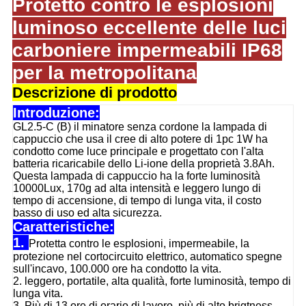
Protetto contro le esplosioni
luminoso eccellente delle luci
carboniere impermeabili IP68
per la metropolitana
Descrizione di prodotto
Introduzione:
GL2.5-C (B) il minatore senza cordone la lampada di
cappuccio che usa il cree di alto potere di 1pc 1W ha
condotto come luce principale e progettato con l'alta
batteria ricaricabile dello Li-ione della proprietà 3.8Ah.
Questa lampada di cappuccio ha la forte luminosità
10000Lux, 170g ad alta intensità e leggero lungo di
tempo di accensione, di tempo di lunga vita, il costo
basso di uso ed alta sicurezza.
Caratteristiche:
1.
Protetta contro le esplosioni, impermeabile, la
protezione nel cortocircuito elettrico, automatico spegne
sull'incavo, 100.000 ore ha condotto la vita.
2. leggero, portatile, alta qualità, forte luminosità, tempo di
lunga vita.
3. Più di 13 ore di orario di lavoro, più di alto brigtness