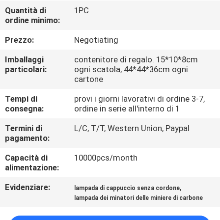
CONTROLLO
Quantità di
1PC
ordine minimo:
DI
QUALITÀ
Prezzo:
Negotiating
Imballaggi
contenitore di regalo. 15*10*8cm
CONTATTICI
particolari:
ogni scatola, 44*44*36cm ogni
cartone
Tempi di
provi i giorni lavorativi di ordine 3-7,
RICHIEDA
consegna:
ordine in serie all'interno di 1
UNA
Termini di
L/C, T/T, Western Union, Paypal
CITAZIONE
pagamento:
Capacità di
10000pcs/month
MAPPA
alimentazione:
DEL
Evidenziare:
,
lampada di cappuccio senza cordone
SITO
lampada dei minatori delle miniere di carbone