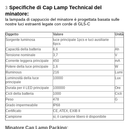
Specifiche di Cap Lamp Technical del
3.
minatore:
la lampada di cappuccio del minatore è progettata basata sulle
nostre luci estraenti legate con corde di GL5-C
Oggetto
Valore
Unità
Sorgente luminosa
luce principale 1pcs e luci ausiliarie
6pcs
Capacità della batteria
6,6
Ah
Tensione nominale
3,7
V
Corrente leggera principale
450
mA
Potere della luce principale
1,6
W
Illuminous
216
Lumi
Luminosità della luce
10000
Lux
principale
Durata per il LED principale
100000
Ore
Cicli della batteria
1000
Cicli
Peso
478
G
Grado impermeabile
IP68
Certificato
CE, ATEX, EXIB II
Campione
sì, il campione libero è disponibile
Minatore Cap Lamp Packing: