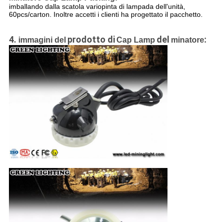
imballando dalla scatola variopinta di lampada dell'unità,
60pcs/carton. Inoltre accetti i clienti ha progettato il pacchetto.
4.
prodotto di
del
:
immagini del
Cap Lamp
minatore