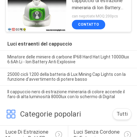
cappuccio di estrazione
mineraria di Ion Battery
LED
can negotiate MOQ:200pcs
CONTATTO
Luci estraenti del cappuccio
Minatore delle miniere di carbone IP68 Hard Hat Light 10000lux
6.6Ah Li - Ion Battery Anti Explosive
25000 cicli 1200 della batteria di Lux Mining Cap Lights con la
funzione d'avvertimento di potere basso
Il cappuccio nero di estrazione mineraria di colore accende il
faro di alta luminosità 8000lux con lo schermo di Digital
Categorie popolari
Tutti
Luce Di Estrazione 
Luci Senza Cordone 