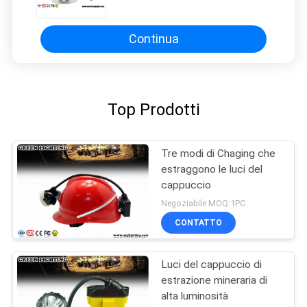
ricaricabile luminosa eccellente di
Cap Lamp Lithium del minatore del
LED
Continua
Top Prodotti
Tre modi di Chaging che
estraggono le luci del
cappuccio
Negoziabile MOQ:1PC
CONTATTO
Luci del cappuccio di
estrazione mineraria di
alta luminosità