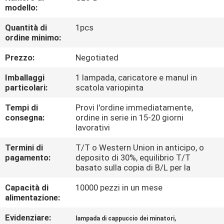
CONTROLLO
modello:
DI
Quantità di
1pcs
ordine minimo:
QUALITÀ
Prezzo:
Negotiated
CONTATTICI
Imballaggi
1 lampada, caricatore e manul in
particolari:
scatola variopinta
RICHIEDA
Tempi di
Provi l'ordine immediatamente,
consegna:
ordine in serie in 15-20 giorni
UNA
lavorativi
CITAZIONE
Termini di
T/T o Western Union in anticipo, o
pagamento:
deposito di 30%, equilibrio T/T
basato sulla copia di B/L per la
MAPPA
DEL
Capacità di
10000 pezzi in un mese
alimentazione:
SITO
Evidenziare:
,
lampada di cappuccio dei minatori