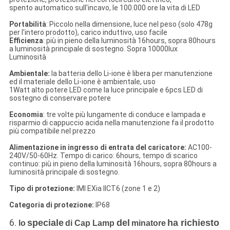
spento automatico sull'incavo, le 100.000 ore la vita di LED
Portabilità
: Piccolo nella dimensione, luce nel peso (solo 478g
per l'intero prodotto), carico induttivo, uso facile
Efficienza
: più in pieno della luminosità 16hours, sopra 80hours
a luminosità principale di sostegno. Sopra 10000lux
Luminosità
Ambientale:
la batteria dello Li-ione è libera per manutenzione
ed il materiale dello Li-ione è ambientale, uso
1Watt alto potere LED come la luce principale e 6pcs LED di
sostegno di conservare potere
Economia
: tre volte più lungamente di conduce e lampada e
risparmio di cappuccio acida nella manutenzione fa il prodotto
più compatibile nel prezzo
Alimentazione in ingresso di entrata del caricatore:
AC100-
240V/50-60Hz. Tempo di carico: 6hours, tempo di scarico
continuo: più in pieno della luminosità 16hours, sopra 80hours a
luminosità principale di sostegno.
Tipo di protezione:
IMI EXia IICT6 (zone 1 e 2)
Categoria di protezione:
IP68
6.
speciale
del
ha richiesto
lo
di Cap Lamp
minatore