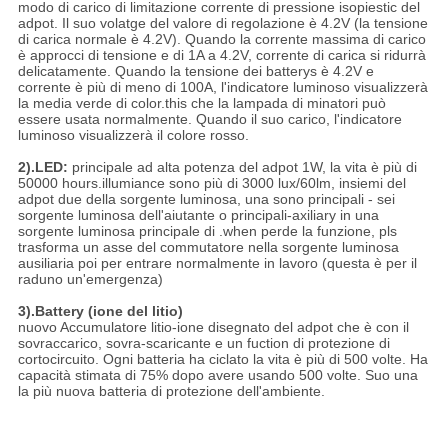
modo di carico di limitazione corrente di pressione isopiestic del
adpot. Il suo volatge del valore di regolazione è 4.2V (la tensione
di carica normale è 4.2V). Quando la corrente massima di carico
è approcci di tensione e di 1A a 4.2V, corrente di carica si ridurrà
delicatamente. Quando la tensione dei batterys è 4.2V e
corrente è più di meno di 100A, l'indicatore luminoso visualizzerà
la media verde di color.this che la lampada di minatori può
essere usata normalmente. Quando il suo carico, l'indicatore
luminoso visualizzerà il colore rosso.
2).LED:
principale ad alta potenza del adpot 1W, la vita è più di
50000 hours.illumiance sono più di 3000 lux/60lm, insiemi del
adpot due della sorgente luminosa, una sono principali - sei
sorgente luminosa dell'aiutante o principali-axiliary in una
sorgente luminosa principale di .when perde la funzione, pls
trasforma un asse del commutatore nella sorgente luminosa
ausiliaria poi per entrare normalmente in lavoro (questa è per il
raduno un'emergenza)
3).Battery (ione del litio)
nuovo Accumulatore litio-ione disegnato del adpot che è con il
sovraccarico, sovra-scaricante e un fuction di protezione di
cortocircuito. Ogni batteria ha ciclato la vita è più di 500 volte. Ha
capacità stimata di 75% dopo avere usando 500 volte. Suo una
la più nuova batteria di protezione dell'ambiente.