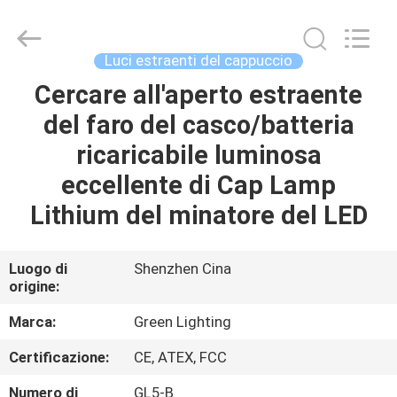
GREEN
LIGHTING
TECHNOLOGY
CO.,LTD.
All
Luci estraenti del cappuccio
Rights
Reserved.
Developed
Cercare all'aperto estraente
CASA
by
ECER
del faro del casco/batteria
PRODOTTI
ricaricabile luminosa
eccellente di Cap Lamp
CIRCA
Lithium del minatore del LED
NOI
Luogo di
Shenzhen Cina
origine:
GIRO
DELLA
Marca:
Green Lighting
FABBRICA
Certificazione:
CE, ATEX, FCC
Numero di
GL5-B